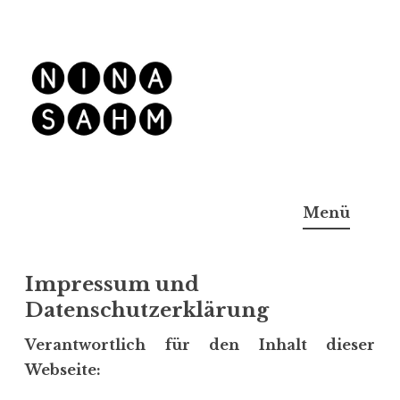
Z
u
m
I
n
h
Menü
a
l
t
Impressum und
s
Datenschutzerklärung
p
r
Verantwortlich für den Inhalt dieser
i
Webseite:
n