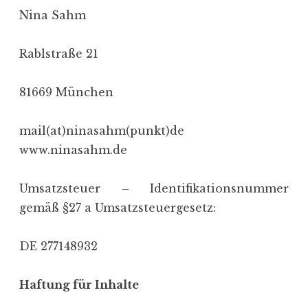
g
Nina Sahm
e
n
Rablstraße 21
81669 München
mail(at)ninasahm(punkt)de
www.ninasahm.de
Umsatzsteuer – Identifikationsnummer
gemäß §27 a Umsatzsteuergesetz:
DE 277148932
Haftung für Inhalte